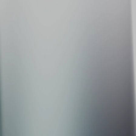
Qué testeamos
Cómo funciona
Testimonios
Sucursales
Preguntas
Frecuentes
Más
Iniciar sesión
Comenzar
Comienza hoy
Iniciar sesión
Conoce Timeless
Conoce Timeless
Listado de biomarcadores
Comienza hoy
Iniciar
sesión
Consentimiento expreso para Datos
Personales Sensibles (Salud)
Última actualización: Febrero 2026
CONSENTIMIENTO EXPRESO PARA EL