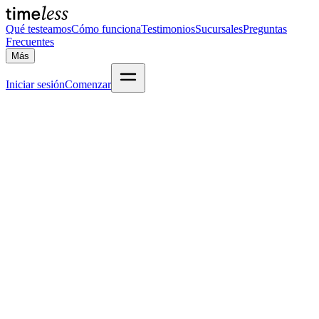
Qué testeamos
Cómo funciona
Testimonios
Sucursales
Preguntas
Frecuentes
Más
Iniciar sesión
Comenzar
Así se ve Timeless por dentro
Desde tus resultados de laboratorio hasta tu plan de acción
personalizado — todo en un solo lugar, con respaldo médico en
cada paso.