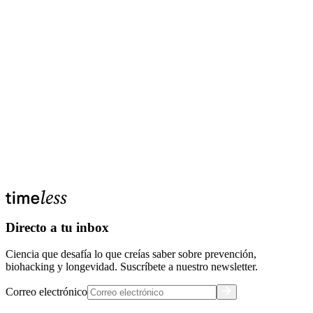
¿Cómo es el proceso de seguimiento?
¿Cómo es el proceso después de recibir mis resultados?
¿En qué se diferencia de un análisis de rutina?
¿Qué marcadores incluye la membresía?
¿Facturan el servicio?
¿Hay mensualidades disponibles?
Directo a tu inbox
Ciencia que desafía lo que creías saber sobre prevención,
biohacking y longevidad. Suscríbete a nuestro newsletter.
Correo electrónico