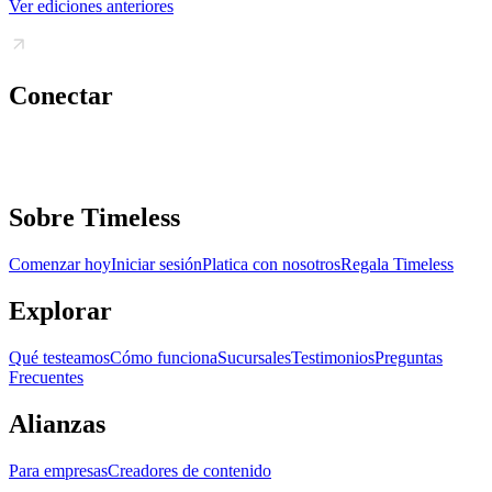
Ver ediciones anteriores
Conectar
Sobre Timeless
Comenzar hoy
Iniciar sesión
Platica con nosotros
Regala Timeless
Explorar
Qué testeamos
Cómo funciona
Sucursales
Testimonios
Preguntas
Frecuentes
Alianzas
Para empresas
Creadores de contenido